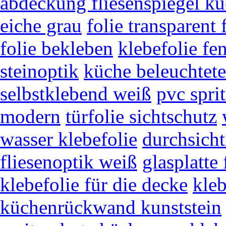
abdeckung fliesenspiegel k
eiche grau
folie transparent
folie bekleben
klebefolie fe
steinoptik
küche beleuchtet
selbstklebend weiß
pvc spri
modern
türfolie sichtschutz
wasser klebefolie
durchsicht
fliesenoptik weiß
glasplatte 
klebefolie für die decke
kleb
küchenrückwand kunststein