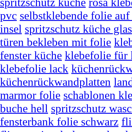
spritzschutz küche
rosa kleb
pvc
selbstklebende folie auf 
insel
spritzschutz küche gla
türen bekleben mit folie
kle
fenster küche
klebefolie für
klebefolie lack
küchenrückw
küchenrückwandplatten
lan
marmor folie
schablonen kle
buche hell
spritzschutz wasc
fensterbank folie schwarz
fl