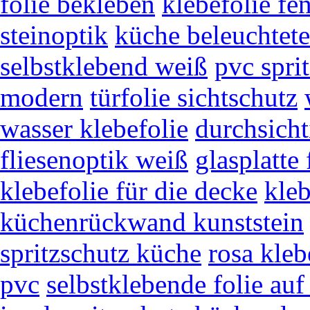
folie bekleben
klebefolie fe
steinoptik
küche beleuchtet
selbstklebend weiß
pvc spri
modern
türfolie sichtschutz
wasser klebefolie
durchsicht
fliesenoptik weiß
glasplatte 
klebefolie für die decke
kleb
küchenrückwand kunststein
spritzschutz küche
rosa kleb
pvc
selbstklebende folie auf 