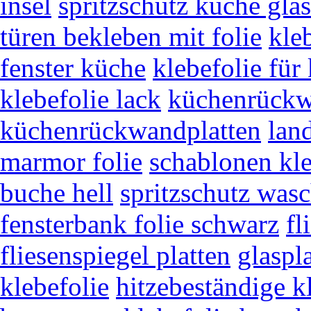
insel
spritzschutz küche gla
türen bekleben mit folie
kle
fenster küche
klebefolie für
klebefolie lack
küchenrückw
küchenrückwandplatten
lan
marmor folie
schablonen kle
buche hell
spritzschutz wasc
fensterbank folie schwarz
fl
fliesenspiegel platten
glaspl
klebefolie
hitzebeständige k