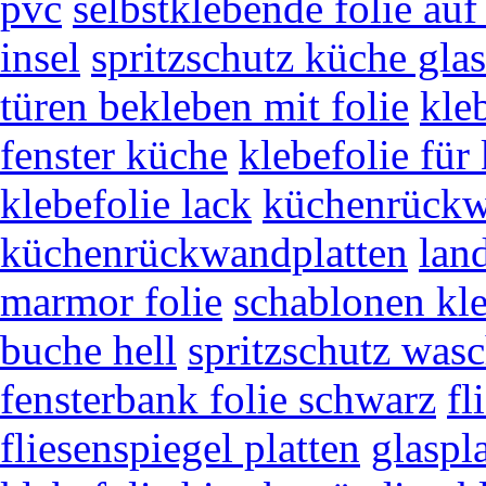
pvc
selbstklebende folie auf 
insel
spritzschutz küche gla
türen bekleben mit folie
kle
fenster küche
klebefolie für
klebefolie lack
küchenrückw
küchenrückwandplatten
lan
marmor folie
schablonen kle
buche hell
spritzschutz wasc
fensterbank folie schwarz
fl
fliesenspiegel platten
glaspl