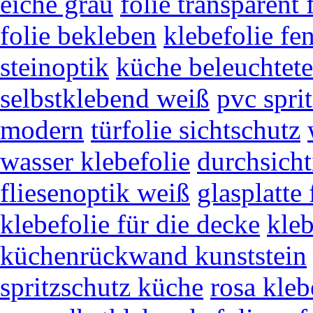
eiche grau
folie transparent
folie bekleben
klebefolie fe
steinoptik
küche beleuchtet
selbstklebend weiß
pvc spri
modern
türfolie sichtschutz
wasser klebefolie
durchsicht
fliesenoptik weiß
glasplatte 
klebefolie für die decke
kleb
küchenrückwand kunststein
spritzschutz küche
rosa kleb